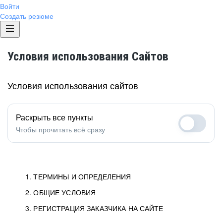
Войти
Создать резюме
Условия использования Сайтов
Условия использования сайтов
Раскрыть все пункты
Чтобы прочитать всё сразу
1. ТЕРМИНЫ И ОПРЕДЕЛЕНИЯ
2. ОБЩИЕ УСЛОВИЯ
1.1. Хэдхантер
исполнитель, юридическое
лицо ООО «Хэдхантер», ИНН
Условия определяют отношения между Заказчиками,
3. РЕГИСТРАЦИЯ ЗАКАЗЧИКА НА САЙТЕ
7718620740, адрес: 129085,
Пользователями и Хэдхантер.