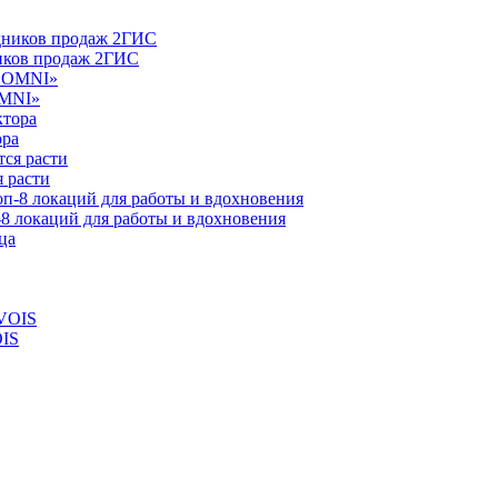
ников продаж 2ГИС
OMNI»
ора
 расти
-8 локаций для работы и вдохновения
OIS