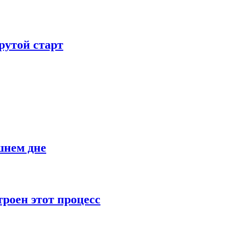
рутой старт
шнем дне
роен этот процесс