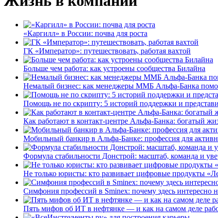
Жизнь в компании
«Каргилл» в России: почва для роста
ГК «Император»: путешествовать, работая вахтой
Больше чем работа: как устроены сообщества Билайна
Немалый бизнес: как менеджеры ММБ Альфа-Банка помо
Помощь не по скрипту: 5 историй поддержки и представ
Как работают в контакт-центре Альфа-Банка: богатый жи
Мобильный банкир в Альфа-Банке: профессия для актив
Формула стабильности Донстрой: масштаб, команда и уве
Не только юристы: кто развивает цифровые продукты «Ле
Симфония профессий в Sminex: почему здесь интересно н
Пять мифов об ИТ в нефтянке — и как на самом деле работ