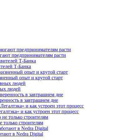
гают предпринимателям расти
ителей Т-Банка
зненный опыт и крутой старт
ных людей
ренность в завтрашнем дне
галтэка» и как устроен этот процесс
е только строителям
ают в Nedra Digital