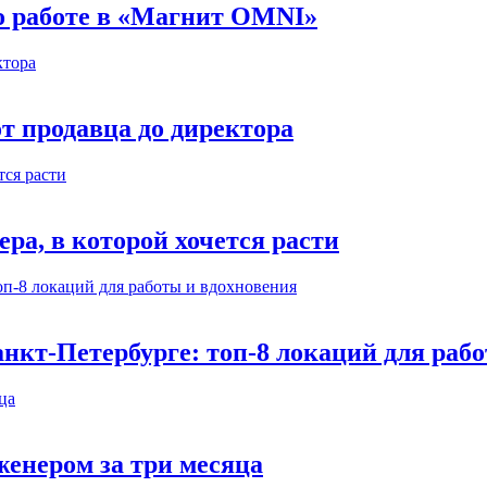
 о работе в «Магнит OMNI»
т продавца до директора
а, в которой хочется расти
нкт-Петербурге: топ-8 локаций для раб
енером за три месяца