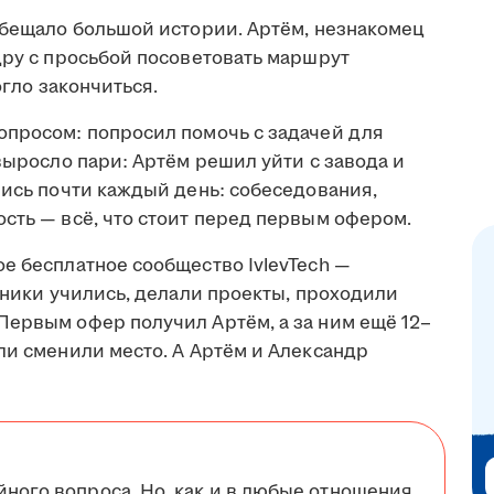
обещало большой истории. Артём, незнакомец
дру с просьбой посоветовать маршрут
огло закончиться.
опросом: попросил помочь с задачей для
 выросло пари: Артём решил уйти с завода и
лись почти каждый день: собеседования,
сть — всё, что стоит перед первым офером.
е бесплатное сообщество IvlevTech —
стники учились, делали проекты, проходили
Первым офер получил Артём, а за ним ещё 12–
ли сменили место. А Артём и Александр
йного вопроса. Но, как и в любые отношения,