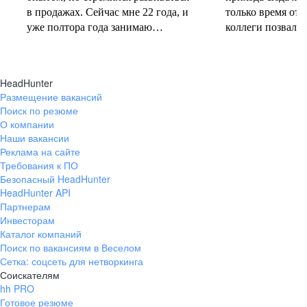
в продажах. Сейчас мне 22 года, и
только время от 
уже полтора года занимаю
коллеги позвали 
должность руководителя.
совместную проб
Постоянно учусь у более опытных
понеслась! В 202
коллег и получаю высшее
свои первые 10 
HeadHunter
образование. Молодежь сегодня
полумарафоне, с
Размещение вакансий
задаёт тренды и меняет рынок
участвую в массо
Поиск по резюме
труда, и горжусь тем, что являюсь
тёплое время год
О компании
частью этого процесса.
участвую в гоно
Наши вакансии
коньковым ходо
Реклама на сайте
секцию беговых 
Требования к ПО
Безопасный HeadHunter
коллегами. Спор
HeadHunter API
не только поддер
Партнерам
форме, но и сни
Инвесторам
после рабочих бу
Каталог компаний
Поиск по вакансиям в Веселом
Сетка: соцсеть для нетворкинга
Соискателям
hh PRO
Готовое резюме