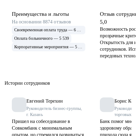
Преимущества и льготы
Отзыв сотрудн
5,0
На основании
8874
отзывов
Возможность рос
Своевременная оплата труда — 6 915
прозрачные крит
Оплата больничного — 5 539
Открытость для 
Корпоративные мероприятия — 5 339
сотрудников. Ис
передовых техно
применение и ра
инструментов. 
соцпрограммы дл
Истории сотрудников
Евгений Терехин
Борис Коз
Руководитель бизнес-группы,
Руководите
г. Казань
торговых о
Пришел на собеседование в
Банк помог мне 
Совкомбанк с минимальным
здоровому образу
опытом, но стремился развиваться
прихода сюда я 