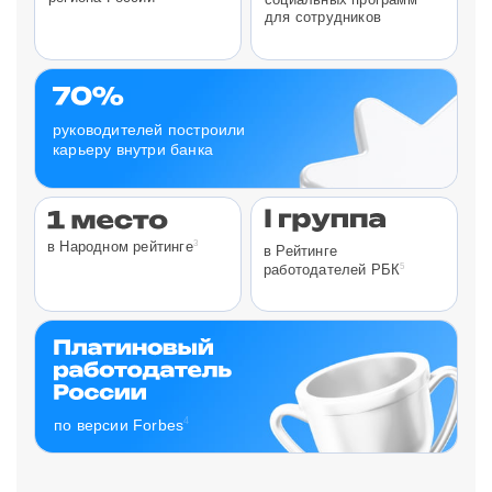
для сотрудников
руководителей построили
карьеру внутри банка
3
в Народном рейтинге
в Рейтинге
5
работодателей РБК
4
по версии Forbes