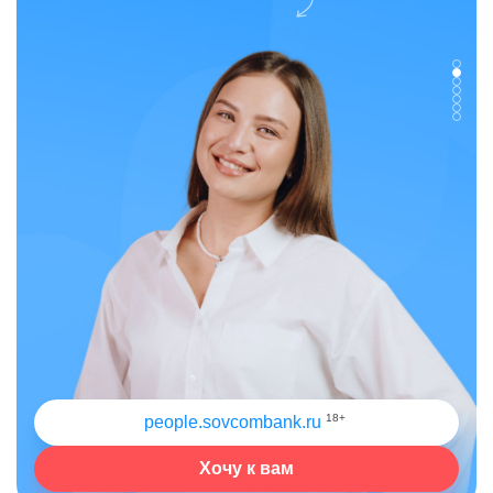
18+
people.sovcombank.ru
Хочу к вам