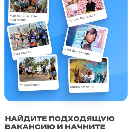
Летние Фестивали
Коворкинги в Сочи
и на Алтае
Лига Достижений
Лига Спорта
СовкомОтпуск
СовкомАктивити