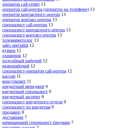
оператор call-center
13
оператор call-центра (оператор на телефоне)
13
оператор контактного центра
13
оператор контакт-центра
13
специалист call-центра
13
специалист контактного центра
13
специалист контакт-центра
13
телемаркетолог
13
sales specialist
12
курьер
12
охранник
12
подсобный рабочий
12
разнорабочий
12
специалист-оператор call-центра
12
кассир
11
консультант
11
кредитный менеджер
9
кредитный специалист
9
кредитный эксперт
9
специалист кредитного отдела
9
специалист по кредитам
9
продавец
8
доставщик
7
начинающий специалист продажи
7
продавец-кассир
7