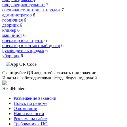
продавец-консультант
7
специалист активных продаж
7
администратор
6
горничная
6
дворник
6
клинер
6
машинист
6
оператор в call-центр
6
оператор в контактный центр
6
руководитель продаж
6
уборщик
6
Сканируйте QR-код, чтобы скачать приложение
И чаты с работодателями всегда будут под рукой
HeadHunter
Размещение вакансий
Поиск по резюме
О компании
Наши вакансии
Реклама на сайте
Требования к ПО