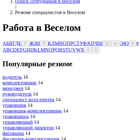
Поиск сотрудников в Веселом
/
Резюме специалистов в Веселом
Работа в Веселом
А
Б
В
Г
Д
Е
Ж
З
И
К
Л
М
Н
О
П
Р
С
Т
У
Ф
Х
Ц
Ч
Ш
Э
Ю
#
Ё
Й
Щ
Ы
Я
A
B
C
D
E
F
G
H
I
J
K
L
M
N
O
P
Q
R
S
T
U
V
W
X
Y
Z
Популярные резюме
водитель
16
комплектовщик
14
менеджер
14
руководитель
14
специалист колл-центра
14
упаковщик
14
упаковщик-комплектовщик
14
упаковщица
14
управляющий
14
управляющий директор
14
фасовщик
14
фасовщик-комплектовщик
14