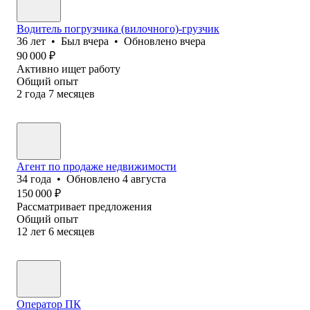
Водитель погрузчика (вилочного)-грузчик
36
лет
•
Был
вчера
•
Обновлено
вчера
90 000
₽
Активно ищет работу
Общий опыт
2
года
7
месяцев
Агент по продаже недвижимости
34
года
•
Обновлено
4 августа
150 000
₽
Рассматривает предложения
Общий опыт
12
лет
6
месяцев
Оператор ПК