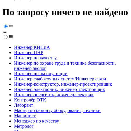
По запросу ничего не найдено
Инженер КИПиА
Инженер ПНР
Инженер по качеству
Инженер по охране труда и технике безопасности,
инженер-эколог
Инженер по эксплуатации
Инженер слаботочных систем/Инженер связи
Инженер-конструктор, инженер-проектировщик
Инженер-электроник, инженер-электронщик
Инженер-энергетик, инженер-электрик
Контролёр ОТК
Лаборант
Мастер по ремонту оборудования, техники
Машинист
Менеджер по качеству
Метролог