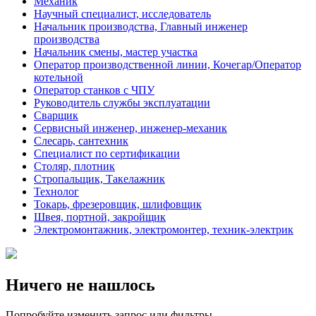
Механик
Научный специалист, исследователь
Начальник производства, Главный инженер
производства
Начальник смены, мастер участка
Оператор производственной линии, Кочегар/Оператор
котельной
Оператор станков с ЧПУ
Руководитель службы эксплуатации
Сварщик
Сервисный инженер, инженер-механик
Слесарь, сантехник
Специалист по сертификации
Столяр, плотник
Стропальщик, Такелажник
Технолог
Токарь, фрезеровщик, шлифовщик
Швея, портной, закройщик
Электромонтажник, электромонтер, техник-электрик
Ничего не нашлось
Попробуйте изменить запрос или фильтры